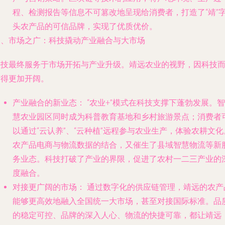
程、检测报告等信息不可篡改地呈现给消费者，打造了“靖”
头农产品的可信品牌，实现了优质优价。
三、市场之广：科技撬动产业融合与大市场
科技最终服务于市场开拓与产业升级。靖远农业的视野，因科技
变得更加开阔。
产业融合的新业态：
“农业+”模式在科技支撑下蓬勃发展。智
慧农业园区同时成为科普教育基地和乡村旅游景点；消费者
以通过“云认养”、“云种植”远程参与农业生产，体验农耕文化
农产品电商与物流数据的结合，又催生了县域智慧物流等新
务业态。科技打破了产业的界限，促进了农村一二三产业的
度融合。
对接更广阔的市场：
通过数字化的供应链管理，靖远的农产
能够更高效地融入全国统一大市场，甚至对接国际标准。品
的稳定可控、品牌的深入人心、物流的快捷可靠，都让靖远