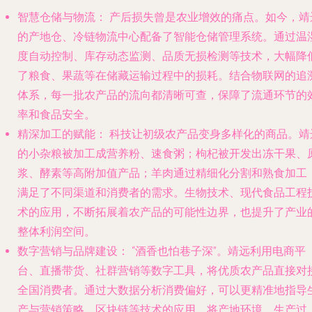
智慧仓储与物流：
产后损失曾是农业增效的痛点。如今，靖
的产地仓、冷链物流中心配备了智能仓储管理系统。通过温
度自动控制、库存动态监测、品质无损检测等技术，大幅降
了粮食、果蔬等在储藏运输过程中的损耗。结合物联网的追
体系，每一批农产品的流向都清晰可查，保障了流通环节的
率和食品安全。
精深加工的赋能：
科技让初级农产品变身多样化的商品。靖
的小杂粮被加工成营养粉、速食粥；枸杞被开发出冻干果、
浆、酵素等高附加值产品；羊肉通过精细化分割和熟食加工
满足了不同渠道和消费者的需求。生物技术、现代食品工程
术的应用，不断拓展着农产品的可能性边界，也提升了产业
整体利润空间。
数字营销与品牌建设：
“酒香也怕巷子深”。靖远利用电商平
台、直播带货、社群营销等数字工具，将优质农产品直接对
全国消费者。通过大数据分析消费偏好，可以更精准地指导
产与营销策略。区块链等技术的应用，将产地环境、生产过