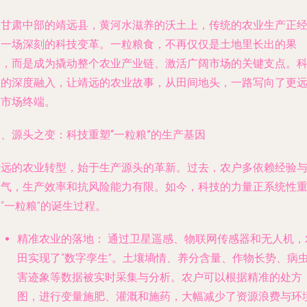
在甘肃中部的靖远县，黄河水滋养的沃土上，传统的农业生产正
历一场深刻的科技变革。一粒粮食，不再仅仅是土地里长出的果
实，而是成为撬动整个农业产业链、激活广阔市场的关键支点。
技的深度融入，让靖远的农业故事，从田间地头，一路写向了更
的市场终端。
、源头之变：科技重塑“一粒粮”的生产基因
靖远的农业转型，始于生产源头的革新。过去，农户多依赖经验
天气，生产效率和抗风险能力有限。如今，科技的力量正系统性
“一粒粮”的诞生过程。
精准农业的落地：
通过卫星遥感、物联网传感器和无人机，
田实现了“数字孪生”。土壤墒情、养分含量、作物长势、病
害迹象等数据被实时采集与分析。农户可以根据精准的处方
图，进行变量施肥、灌溉和施药，大幅减少了资源浪费与环