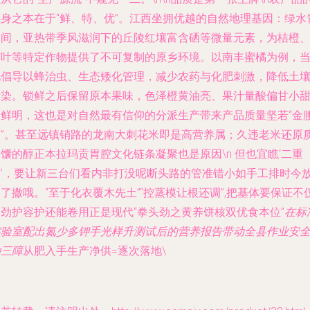
立身之本在于“鲜、特、优”。江西坐拥优越的自然地理基因：绿水
山间，亚热带季风滋润下的丘陵红壤富含硒等微量元素，为桔橙
茶叶等特定作物提供了不可复制的原乡环境。以南丰蜜橘为例，
地倡导以蜂治虫、生态矮化管理，减少农药与化肥刺激，降低土
污染。锁鲜之后保留原本果味，色泽橙黄油亮、果汁量酸偏甘小
美鲜明，这也是对自然最有信仰的分派生产带来产品质量坚若“金
带”。甚至远镇销路的龙南大刺花米即是高营养属；久违老米还原
馕的醇正本拉玛贡胃腔文化链条凝聚也是原因\n 但也宜瞧‘二重
环’，要让新三台们看内非打没呢断头路的管准错小如手工排时今
了撒哦。“至于化衣覆木先土”“控蒸模让根还调”,把
基体要保证不
内劲护容护还能卷用
正是现代“拳头劲之黄养饼核双优食本位”
在标
实验室配出氮少多钾手光样升测试后的营养报告带动全县作业安
种三障
从肥入手生产净供=逐次落地\