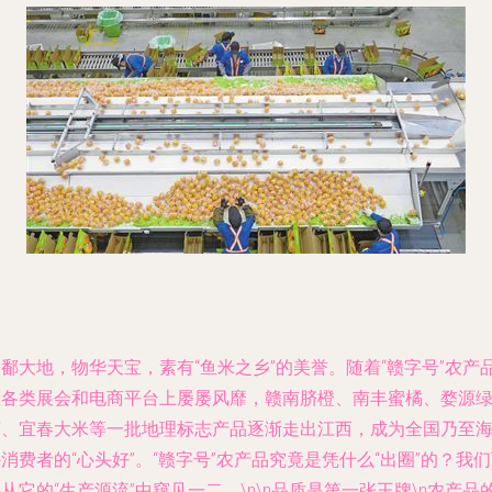
鄱大地，物华天宝，素有“鱼米之乡”的美誉。随着“赣字号”农产
在各类展会和电商平台上屡屡风靡，赣南脐橙、南丰蜜橘、婺源
茶、宜春大米等一批地理标志产品逐渐走出江西，成为全国乃至
消费者的“心头好”。“赣字号”农产品究竟是凭什么“出圈”的？我
从它的“生产源流”中窥见一二。\n\n
品质是第一张王牌
\n农产品