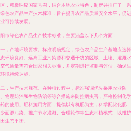
产区，积极响应国家号召，结合本地农业特色，制定并推广了一
列绿色农产品生产技术标准，旨在提升农产品质量安全水平，促
农业可持续发展。
濮阳市绿色农产品生产技术标准，主要涵盖以下几个方面：
第一，产地环境要求。标准明确规定，绿色农产品生产基地应选
生态环境良好、远离工业污染源和交通干线的区域。土壤、灌溉
和空气质量需符合国家相关标准，并定期进行监测与评估，确保
产环境持续达标。
第二，生产技术规范。在种植过程中，标准强调优先采用农业防
治、物理防治和生物防治等综合措施来防控病虫害，严格控制化
农药的使用。肥料施用方面，提倡以有机肥为主，科学配比化肥
减少面源污染。推广节水灌溉、合理轮作等生态种植模式，以维
农田生态平衡。