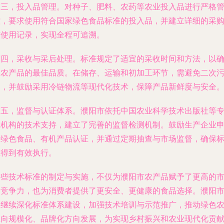
第三，投入品管理。对种子、肥料、农药等农业投入品进行严格
控，要求使用符合国家绿色食品标准的投入品，并建立详细的采
与使用记录，实现全程可追溯。
第四，采收与采后处理。标准规定了适宜的采收时间和方法，以
保农产品的最佳品质。在储存、运输和初加工环节，需避免二次
染，并鼓励采用冷链物流等现代化技术，保障产品新鲜度与安全
第五，监督与认证体系。濮阳市依托中国农业科学技术出版社等
业机构的技术支持，建立了完善的监督检测机制。鼓励生产企业
请绿色食品、有机产品认证，并通过定期抽查与市场监督，确保
准得到有效执行。
这些技术标准的制定与实施，不仅为濮阳市农产品赋予了更高的
场竞争力，也为消费者提供了更安全、更健康的食品选择。濮阳
将继续深化标准体系建设，加强技术培训与示范推广，推动绿色
业向规模化、品牌化方向发展，为实现乡村振兴和农业现代化贡