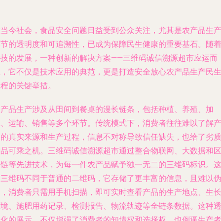
在当今社会，食品安全问题日益受到公众关注，尤其是农产品生
环节的透明度和可追溯性，已成为保障民生健康的重要基石。随
科技的发展，一种创新的解决方案——三维码诚信溯源超市应运而
生，它不仅是技术应用的典范，更是打造安全放心农产品生产民
工程的关键举措。
农产品生产涉及从田间到餐桌的漫长链条，包括种植、养殖、加
工、运输、销售等多个环节。传统模式下，消费者往往难以了解
品的真实来源和生产过程，信息不对称导致信任缺失，也给了劣
产品可乘之机。三维码诚信溯源超市通过整合物联网、大数据和
块链等先进技术，为每一件农产品赋予独一无二的三维码标识。
种三维码不同于普通的二维码，它存储了更丰富的信息，且难以
造，消费者只需用手机扫描，即可实时查看产品的生产地点、生
环境、施肥用药记录、检测报告、物流轨迹等全链条数据。这种
明化的展示，不仅增强了消费者的知情权和选择权，也倒逼生产