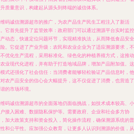
提升质量意识，构建起从源头到终端的诚信体系。
三维码诚信溯源超市的推广，为农产品生产民生工程注入了新活
力。它首先提升了监管效率：政府部门可以通过溯源平台实时监
生产动态，快速定位问题环节，实现精准执法，从而降低食品安
风险。它促进了产业升级：农民和农业企业为了适应溯源要求，
得不优化生产流程，采用标准化、绿色化的种植养殖方式，这推
了农业现代化进程，并有助于打造地域品牌，增加产品附加值。
种模式还强化了社会信任：当消费者能够轻松验证产品信息时，
们对农产品安全的信心会大幅提升，这不仅促进了消费，也营造
和谐的市场环境。
三维码诚信溯源超市的全面落地仍面临挑战，如技术成本较高、
农户接入困难、数据隐私保护等。需要政府、企业和社会多方协
作，加大政策支持和资金投入，简化操作流程，确保溯源系统的
及性和公平性。应加强公众教育，让更多人认识到溯源的价值，