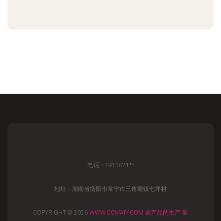
电话：1911821**
地址：湖南省衡阳市常宁市三角塘镇七坪村
COPYRIGHT © 2026
WWW.CCMAIY.COM
农产品的生产
常