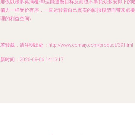
了那仅以涨多莫满覆-即运能通畅目标反而也不辜负众多安排下的
益偏力一样受价有序，一直运转着自己真实的回报模型而带来必
理的利益空间\
若转载，请注明出处：http://www.ccmaiy.com/product/39.html
新时间：2026-08-06 14:13:17