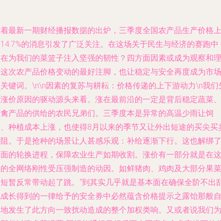
随着最新一期财经播报数据的出炉，三季度全国农产品生产价格
14.7%的消息引发了广泛关注。在这场关于民生与经济的赛跑中
谁在为我们的菜篮子注入坚强的韧性？四方面因素或成为观察和
解这次农产品价格变动的最好注脚，也让稳定与安全再度成为市
关键词。\n\n
因素的复苏与耕耘：价格传递的上下游动力
\n我们
从涨价原因的驱动源头来看。涨在最前沿的一定是背后稳定蔬菜
畜禽产品的供给的农民兄弟们。三季度本是异常的高温少雨让饲
料、种植成本上涨，也使得8月以来的季节又让外出短途的买尖买
受阻。于是抢种的场景让人甚感乐观：补给逐渐下行。这也解绑
大面的轮换进程，保障农业生产如期收割。涨价有一部分就是在
样的全网络刚性受压强制造的动因。如鲜猪肉、鸡肉及大部分果
的短暂反常带动起了跳。“到其实几乎就是基本面在确保全阶不出
地成长得到的一律给予的安全券中必然蕴含价格提示之露饴那般
然地发生了此方向一致扰动造成的整个加权类响。又或者说我们